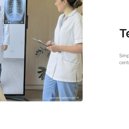
T
Simp
cent