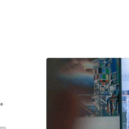
re
ens