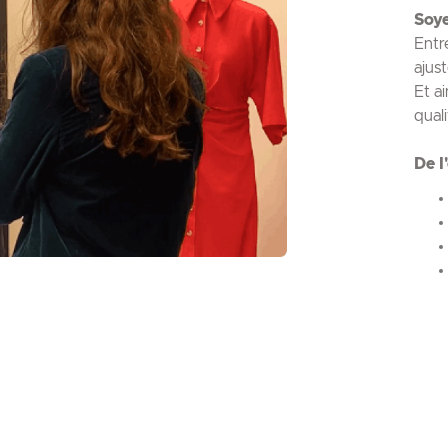
Soye
Entr
ajus
Et a
quali
De l