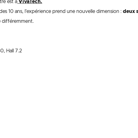
itre est à
VivaTech.
 des 10 ans, l'expérience prend une nouvelle dimension :
deux 
re différemment.
, Hall 7.2