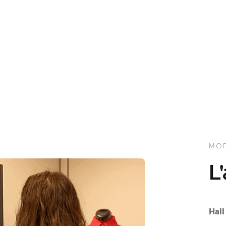
MOD
L
Hall